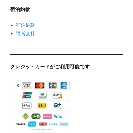
お
知
宿泊約款
ら
宿泊約款
せ
運営会社
クレジットカードがご利用可能です