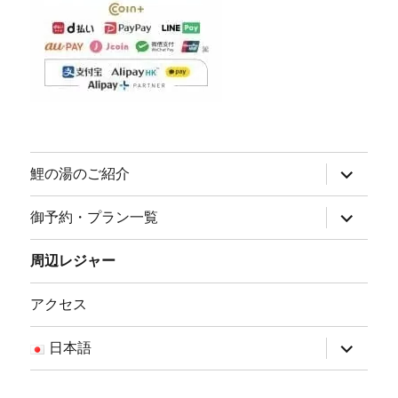
サ
鯉の湯のご紹介
ブ
メ
ニ
サ
御予約・プラン一覧
ュ
ブ
ー
メ
を
ニ
周辺レジャー
展
ュ
開
ー
を
アクセス
展
開
サ
日本語
ブ
メ
ニ