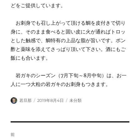
どをご提供しています。
お刺身でも召し上がって頂ける鯛を皮付きで切り
身に、そのまま食べると固い皮に火が通ればトロッ
とした触感で、鯛特有の上品な脂が旨いです。ポン
酢と薬味を添えてさっぱり頂いて下さい。酒にもご
飯にも合います。
岩ガキのシーズン（7月下旬～8月中旬）は、お一
人に一つ大粒の岩ガキのお刺身もつきます。
投
投
カ
若旦那
2019年8月4日
未分類
稿
稿
テ
者
日:
ゴ
リ
ー
投
前