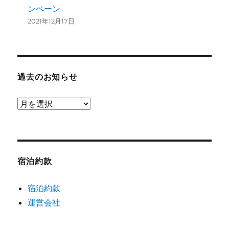
ンペーン
2021年12月17日
過去のお知らせ
過
去
の
お
知
宿泊約款
ら
宿泊約款
せ
運営会社