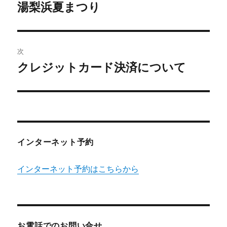
稿
湯梨浜夏まつり
前
の
ナ
投
ビ
稿:
次
ゲ
クレジットカード決済について
次
の
ー
投
シ
稿:
ョ
インターネット予約
ン
インターネット予約はこちらから
お電話でのお問い合せ