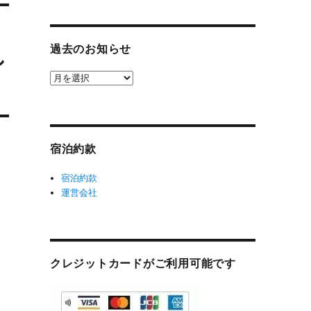
過去のお知らせ
し
過
去
の
お
知
宿泊約款
ら
せ
宿泊約款
運営会社
クレジットカードがご利用可能です