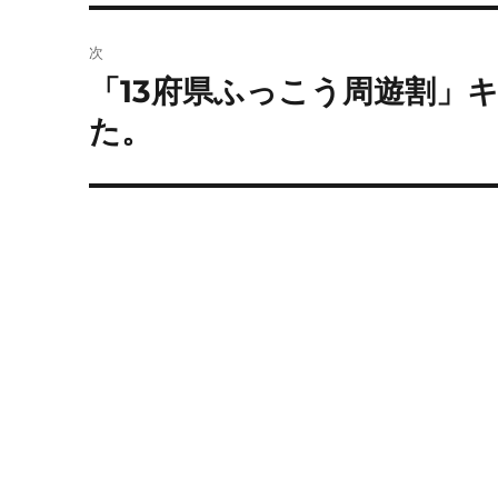
投
ビ
稿:
次
ゲ
「13府県ふっこう周遊割」
次
の
ー
た。
投
シ
稿:
ョ
ン