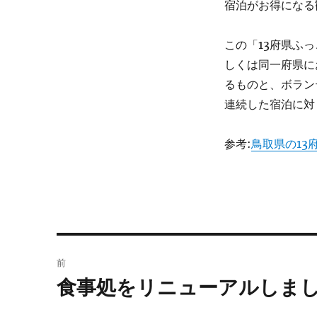
宿泊がお得になる
この「13府県ふ
しくは同一府県に
るものと、ボラン
連続した宿泊に対
参考:
鳥取県の13
投
前
稿
食事処をリニューアルしま
前
の
ナ