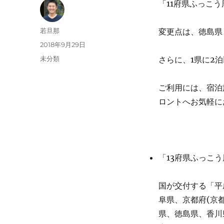
「11府県ふっこ
投
若旦那
変更点は、徳島県
稿
投
2018年9月29日
者
稿
カ
未分類
さらに、1県に2
日:
テ
ゴ
ご利用には、宿泊
リ
ー
ロントへお気軽に
「13府県ふっこ
国が交付する「平
阜県、京都府(京
県、徳島県、香川