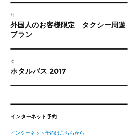
リ
ー
投
前
稿
外国人のお客様限定 タクシー周遊
前
の
プラン
ナ
投
ビ
稿:
ゲ
次
ホタルバス 2017
次
ー
の
シ
投
稿:
ョ
ン
インターネット予約
インターネット予約はこちらから