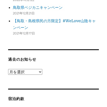
鳥取県ベジカニキャンペーン
2021年12月21日
【鳥取・島根県民の方限定】#WeLove山陰キャ
ンペーン
2021年12月17日
過去のお知らせ
過
去
の
お
知
宿泊約款
ら