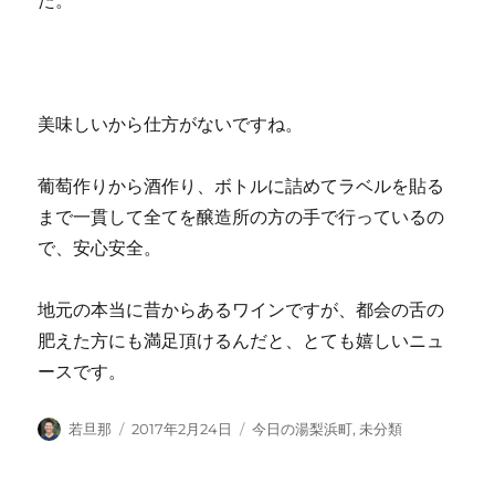
た。
美味しいから仕方がないですね。
葡萄作りから酒作り、ボトルに詰めてラベルを貼る
まで一貫して全てを醸造所の方の手で行っているの
で、安心安全。
地元の本当に昔からあるワインですが、都会の舌の
肥えた方にも満足頂けるんだと、とても嬉しいニュ
ースです。
投
投
カ
若旦那
2017年2月24日
今日の湯梨浜町
,
未分類
稿
稿
テ
者
日:
ゴ