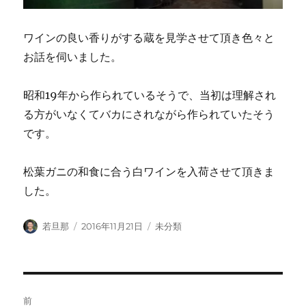
ワインの良い香りがする蔵を見学させて頂き色々と
お話を伺いました。
昭和19年から作られているそうで、当初は理解され
る方がいなくてバカにされながら作られていたそう
です。
松葉ガニの和食に合う白ワインを入荷させて頂きま
した。
投
投
カ
若旦那
2016年11月21日
未分類
稿
稿
テ
者
日:
ゴ
リ
ー
投
前