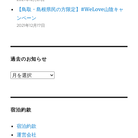
【鳥取・島根県民の方限定】#WeLove山陰キャ
ンペーン
2021年12月17日
過去のお知らせ
過
去
の
お
知
宿泊約款
ら
宿泊約款
せ
運営会社