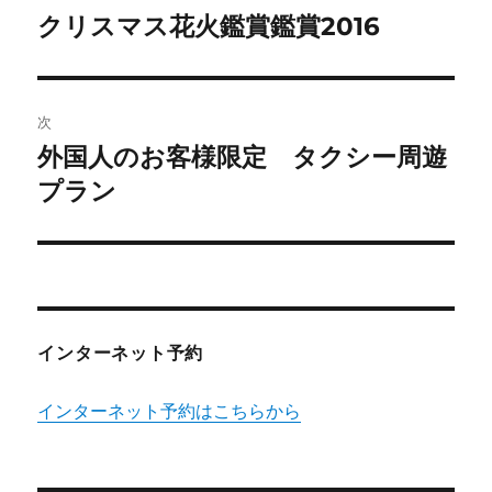
稿
クリスマス花火鑑賞鑑賞2016
前
の
ナ
投
ビ
稿:
次
ゲ
外国人のお客様限定 タクシー周遊
次
の
プラン
ー
投
シ
稿:
ョ
ン
インターネット予約
インターネット予約はこちらから