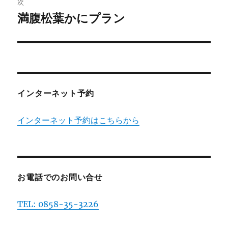
次
ゲ
満腹松葉かにプラン
次
の
ー
投
シ
稿:
ョ
インターネット予約
ン
インターネット予約はこちらから
お電話でのお問い合せ
TEL: 0858-35-3226