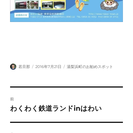
投
投
カ
若旦那
2016年7月21日
湯梨浜町のお勧めスポット
稿
稿
テ
者
日:
ゴ
リ
ー
投
前
稿
わくわく鉄道ランドinはわい
前
の
ナ
投
ビ
稿: