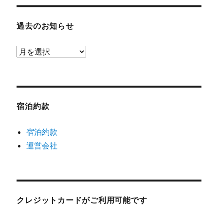
過去のお知らせ
過
去
の
お
知
宿泊約款
ら
宿泊約款
せ
運営会社
クレジットカードがご利用可能です